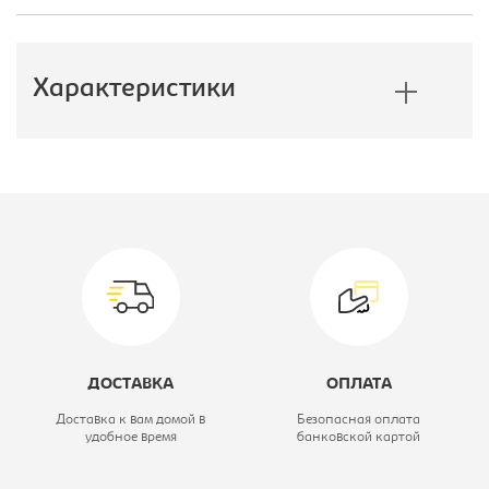
Характеристики
Производитель:
E1
Ширина, мм:
1200
Высота, мм:
2400
Цветовое решение:
дуб сонома
Коллекция:
Экспресс
ДОСТАВКА
ОПЛАТА
Модель:
120/240 ЗЗФ
Доставка к вам домой в
Безопасная оплата
удобное время
банковской картой
Тип шкафа:
Шкаф-купе