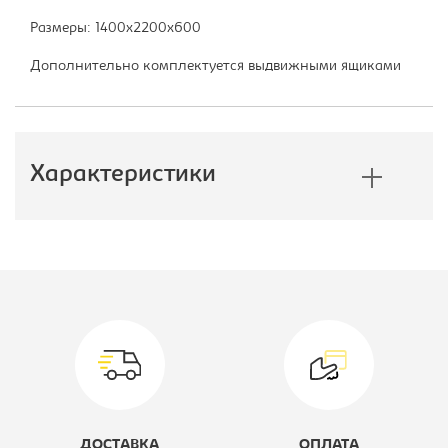
Размеры: 1400х2200х600
Дополнительно комплектуется выдвижными ящиками
Характеристики
Производитель:
E1
Высота, мм:
2200
Глубина, мм:
600
Ширина, мм:
1400
Тип шкафа:
Шкаф-купе
ДОСТАВКА
ОПЛАТА