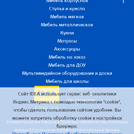
Мебель корпусная
Стулья и кресла
Мебель мягкая
Мебель металлическая
Кухни
Матрасы
Аксессуары
Мебель на заказ
Мебель для ДОУ
Мультимедийное оборудование и доски
Мебель для школы
ООО «Офис51+»
Сайт IDEA использует сервис веб-аналитики
ИНН 5190055780
ОГРН 1155190016190
Яндекс.Метрика с помощью технологии "cookie",
© IDEA 2026
чтобы сделать пользование сайтом удобнее. Вы
можете запретить обработку cookie в настройках
|
Условия продажи товаров
Политика обработки персональных
браузера.
|
данных
Согласие на обработку персональных данных