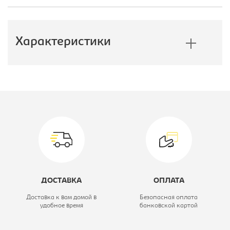
Характеристики
Производитель:
E1
Модель:
140/220 ЗЗФ
Тип шкафа:
Шкаф-купе
Ширина, мм:
1400
Глубина, мм:
600
ДОСТАВКА
ОПЛАТА
Высота, мм:
2200
Доставка к вам домой в
Безопасная оплата
удобное время
банковской картой
Цветовое решение:
белый