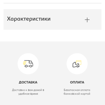
Характеристики
Производитель:
E1
Глубина, мм:
600
Модель:
140/220 ЗЗФ
Коллекция:
Экспресс
Цветовое решение:
венге
ДОСТАВКА
ОПЛАТА
Высота, мм:
2200
Доставка к вам домой в
Безопасная оплата
удобное время
банковской картой
Ширина, мм:
1400