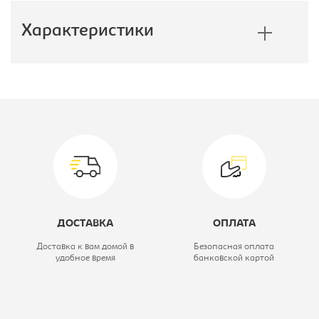
Характеристики
Производитель:
E1
Тип шкафа:
Шкаф-купе
Ширина, мм:
1400
Глубина, мм:
600
Высота, мм:
2400
ДОСТАВКА
ОПЛАТА
Цветовое решение:
дуб сонома
Доставка к вам домой в
Безопасная оплата
удобное время
банковской картой
Коллекция:
Экспресс
Модель:
140/240 ЗЗ