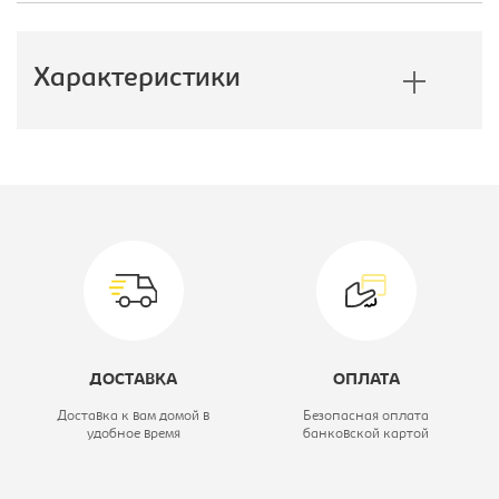
Характеристики
Производитель:
E1
Тип шкафа:
Шкаф-купе
Ширина, мм:
1400
Глубина, мм:
600
Высота, мм:
2400
ДОСТАВКА
ОПЛАТА
Цветовое решение:
ясень шимо
Доставка к вам домой в
Безопасная оплата
удобное время
банковской картой
светлый
Коллекция:
Экспресс