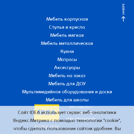
НАВЕРХ
Мебель корпусная
Стулья и кресла
Мебель мягкая
Мебель металлическая
Кухни
Матрасы
Аксессуары
Мебель на заказ
Мебель для ДОУ
Мультимедийное оборудование и доски
Мебель для школы
ООО «Офис51+»
Сайт IDEA использует сервис веб-аналитики
ИНН 5190055780
ОГРН 1155190016190
Яндекс.Метрика с помощью технологии "cookie",
© IDEA 2026
чтобы сделать пользование сайтом удобнее. Вы