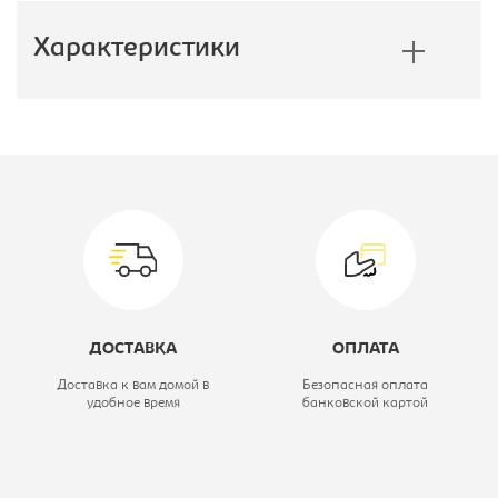
Характеристики
Производитель:
E1
Высота, мм:
2400
Модель:
160/240 ДЗ
Коллекция:
Экспресс
Тип шкафа:
Шкаф-купе
ДОСТАВКА
ОПЛАТА
Ширина, мм:
1600
Доставка к вам домой в
Безопасная оплата
удобное время
банковской картой
Глубина, мм:
600
Цветовое решение:
дуб сонома