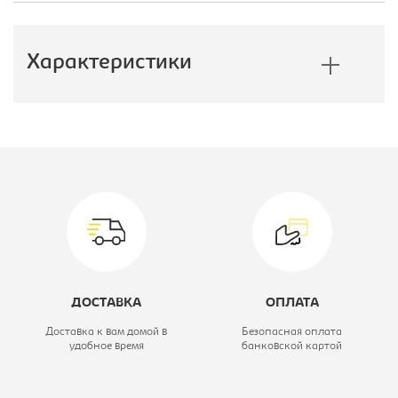
Характеристики
Производитель:
E1
Цветовое решение:
ясень шимо
темный
Коллекция:
Экспресс
Модель:
160/240 ДЗ
ДОСТАВКА
ОПЛАТА
Тип шкафа:
Шкаф-купе
Доставка к вам домой в
Безопасная оплата
удобное время
банковской картой
Ширина, мм:
1600
Глубина, мм:
600