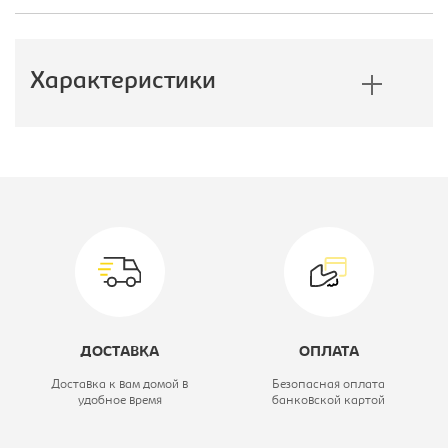
Характеристики
Производитель:
E1
Модель:
160/240 ЗЗФ
Цветовое решение:
дуб сонома
Высота, мм:
2400
Коллекция:
Экспресс
ДОСТАВКА
ОПЛАТА
Глубина, мм:
600
Доставка к вам домой в
Безопасная оплата
удобное время
банковской картой
Ширина, мм:
1600