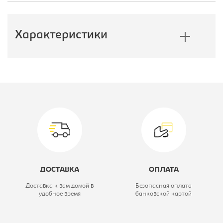
Характеристики
Производитель:
E1
Ширина, мм:
1600
Модель:
160/240 ЗЗ
Коллекция:
Экспресс
Цветовое решение:
ясень шимо
ДОСТАВКА
ОПЛАТА
темный
Доставка к вам домой в
Безопасная оплата
удобное время
банковской картой
Высота, мм:
2400
Глубина, мм:
600