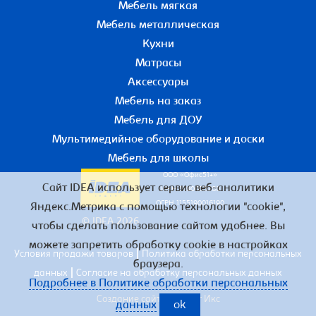
Мебель мягкая
Мебель металлическая
Кухни
Матрасы
Аксессуары
Мебель на заказ
Мебель для ДОУ
Мультимедийное оборудование и доски
Мебель для школы
ООО «Офис51+»
Сайт IDEA использует сервис веб-аналитики
ИНН 5190055780
ОГРН 1155190016190
Яндекс.Метрика с помощью технологии "cookie",
© IDEA 2026
чтобы сделать пользование сайтом удобнее. Вы
можете запретить обработку cookie в настройках
|
Условия продажи товаров
Политика обработки персональных
браузера.
|
данных
Согласие на обработку персональных данных
Подробнее в Политике обработки персональных
Создание сайта – Старт Икс
данных
ok