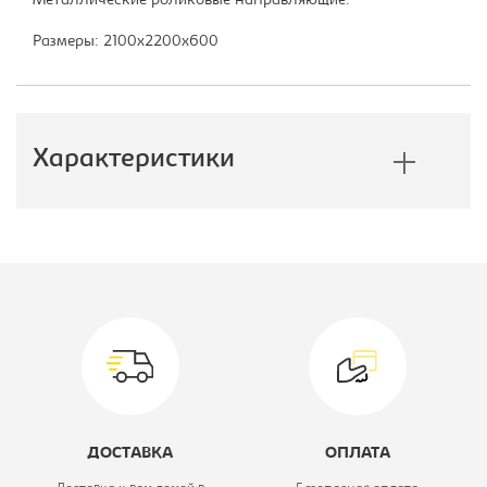
Металлические роликовые направляющие.
Размеры: 2100х2200х600
Характеристики
Производитель:
E1
Модель:
210/220 ЗЗЗ
Тип шкафа:
Шкаф-купе
Ширина, мм:
2100
Глубина, мм:
600
ДОСТАВКА
ОПЛАТА
Высота, мм:
2200