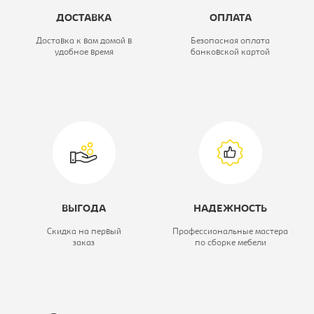
Глубина, мм:
562
ДОСТАВКА
ОПЛАТА
Высота, мм:
2078
Доставка к вам домой в
Безопасная оплата
удобное время
банковской картой
Цветовое решение:
Дуб гранж
песочный/
железный
камень
Коллекция:
Стокгольм
Модель:
4дв
ВЫГОДА
НАДЕЖНОСТЬ
Скидка на первый
Профессиональные мастера
заказ
по сборке мебели