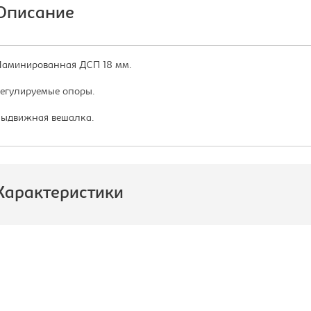
Описание
аминированная ДСП 18 мм.
егулируемые опоры.
ыдвижная вешалка.
Характеристики
роизводитель:
Эдем
ип шкафа:
Шкаф для
одежды