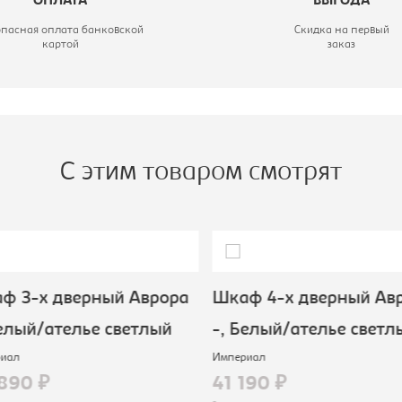
ОПЛАТА
ВЫГОДА
опасная оплата банковской
Скидка на первый
картой
заказ
С этим товаром смотрят
ф 3-х дверный Аврора
Шкаф 4-х дверный Авр
елый/ателье светлый
-, Белый/ателье светл
иал
Империал
890 ₽
41 190 ₽