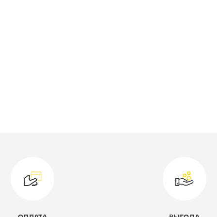
ирина, мм:
812
лубина, мм:
412
ысота, мм:
2010
ветовое решение:
орех
оллекция:
Милан
одель:
МЛ-2.4+МЛ-9.0