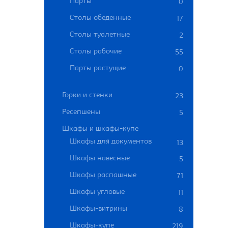
Парты
0
Столы обеденные
17
Столы туалетные
2
Столы рабочие
55
Парты растущие
0
Горки и стенки
23
Ресепшены
5
Шкафы и шкафы-купе
Шкафы для документов
13
Шкафы навесные
5
Шкафы распашные
71
Шкафы угловые
11
Шкафы-витрины
8
Шкафы-купе
219