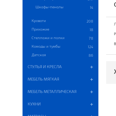
Шкафы-пеналы
14
Кровати
208
Л
Прихожие
18
Р
Стеллажи и полки
78
В
Комоды и тумбы
124
Детская
86
СТУЛЬЯ И КРЕСЛА
МЕБЕЛЬ МЯГКАЯ
МЕБЕЛЬ МЕТАЛЛИЧЕСКАЯ
П
Т
КУХНИ