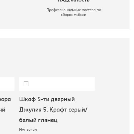
НАДЕЖНОСТЬ
Профессиональные мастера по
сборке мебели
ора
Шкаф 5-ти дверный
Шкаф 3-х д
ый
Джулия 5, Крафт серый/
3дв, Антра
белый глянец
жемчуг
Империал
Империал