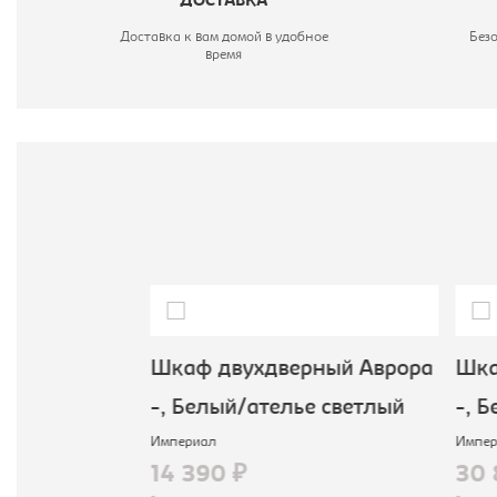
ДОСТАВКА
Доставка к вам домой в удобное
Без
время
жды Милан
Шкаф двухдверный Аврора
Шка
невый/
-, Белый/ателье светлый
-, Б
Империал
Импер
14 390 ₽
30 