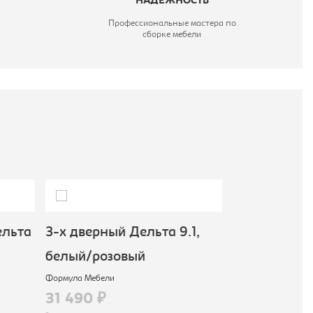
НАДЕЖНОСТЬ
Профессиональные мастера по
сборке мебели
льта
3-х дверный Дельта 9.1,
Шкаф комб
белый/розовый
Дельта 13, 
Формула Мебели
Формула Мебели
31 490 ₽
13 290 ₽