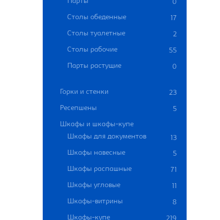
Парты
0
Столы обеденные
17
Столы туалетные
2
Столы рабочие
55
Парты растущие
0
Горки и стенки
23
Ресепшены
5
Шкафы и шкафы-купе
Шкафы для документов
13
Шкафы навесные
5
Шкафы распашные
71
Шкафы угловые
11
Шкафы-витрины
8
Шкафы-купе
219