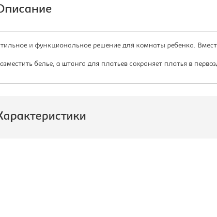
Описание
тильное и функциональное решение для комнаты ребенка. Вмест
азместить белье, а штанга для платьев сохраняет платья в перво
Характеристики
роизводитель:
Формула
Мебели
одель:
3
ип шкафа:
Шкаф-