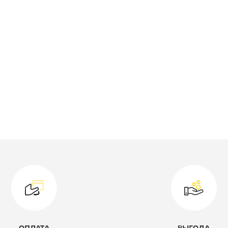
гардеробная
ирина, мм:
1290
оллекция:
Дельта
ветовое решение:
дуб молочный/
голубой
ысота, мм:
2160
лубина, мм:
840