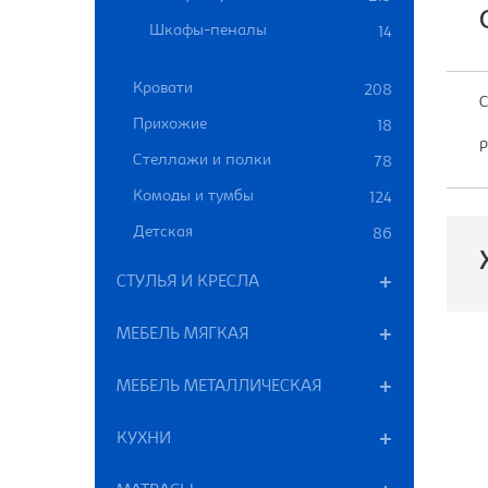
Шкафы-пеналы
14
Кровати
208
С
Прихожие
18
р
Стеллажи и полки
78
Комоды и тумбы
124
Детская
86
СТУЛЬЯ И КРЕСЛА
МЕБЕЛЬ МЯГКАЯ
П
МЕБЕЛЬ МЕТАЛЛИЧЕСКАЯ
М
КУХНИ
Т