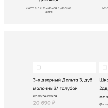
ДОСТАВКА
Доставка к вам домой в удобное
Без
время
рный Дельта
3-х дверный Дельта 3, дуб
Шка
чный/
молочный/ голубой
2дв,
Формула Мебели
мол
20 690 ₽
Формул