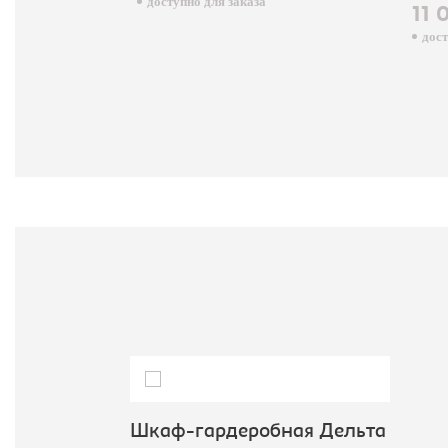
доступно для заказа
11 0
досту
Шкаф-гардеробная Дельта