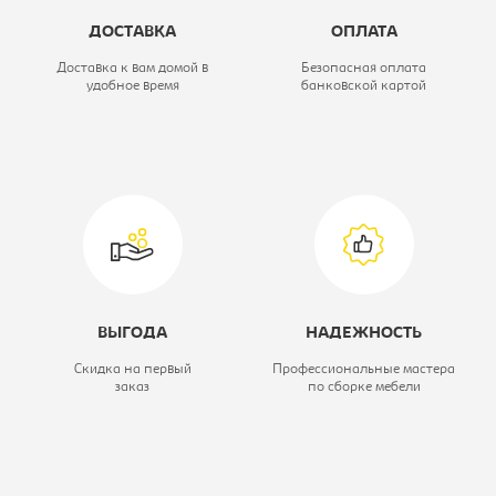
ДОСТАВКА
ОПЛАТА
Коллекция:
Дельта
Доставка к вам домой в
Безопасная оплата
удобное время
банковской картой
Высота, мм:
720
Глубина, мм:
430
Ширина, мм:
1960
Вид стеллажа/полка/дверь:
Полка навесная
ВЫГОДА
НАДЕЖНОСТЬ
Скидка на первый
Профессиональные мастера
заказ
по сборке мебели