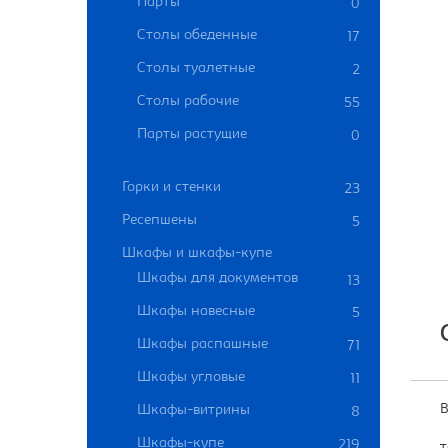
Парты
0
Столы обеденные
17
Столы туалетные
2
Столы рабочие
55
Парты растущие
0
Горки и стенки
23
Ресепшены
5
Шкафы и шкафы-купе
Шкафы для документов
13
Шкафы навесные
5
Шкафы распашные
71
Шкафы угловые
11
В
Шкафы-витрины
8
Шкафы-купе
219
т