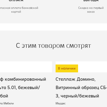
ОПЛАТА
ВЫГОДА
опасная оплата банковской
Скидка на первый
картой
заказ
С этим товаром смотрят
В наличии
ф комбинированный
Стеллаж Домино,
та 5.01, бежевый/
Витринный образец СБ
убой
3, черный/бежевый
а Мебели
Мэрдес