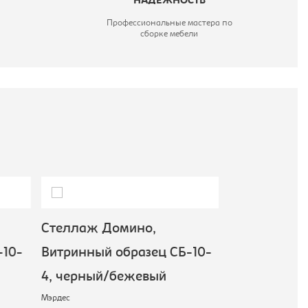
НАДЕЖНОСТЬ
Профессиональные мастера по
сборке мебели
Стеллаж Домино,
Стеллаж До
-10-
Витринный образец СБ-10-
Витринный о
4, черный/бежевый
4, серый/бе
Мэрдес
Мэрдес