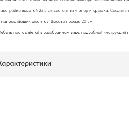
адстройка высотой 22,5 см состоит из 4 опор и крышки. Соедин
 направляющих шкантов. Высота проема 20 см.
ебель поставляется в разобранном виде, подробная инструкция п
Характеристики
роизводитель:
Юнитекс
ид стеллажа/полка/дверь:
Стеллаж
ирина, мм:
1426
лубина, мм:
450