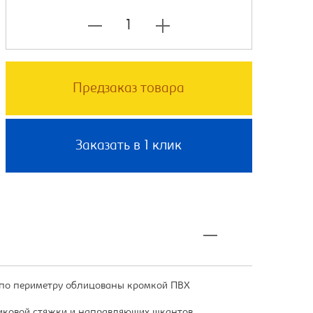
Предзаказ товара
Заказать в 1 клик
 по периметру облицованы кромкой ПВХ
иковой стяжки и направляющих шкантов.