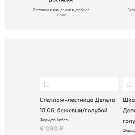
ДОСТАВКА
Доставка к вам домой в удобное
Без
время
 Дизель,
Стеллаж-лестница Дельта
Шка
зец 1V,
18.06, бежевый/голубой
Дель
Формула Мебели
гол
6 090 ₽
Формул