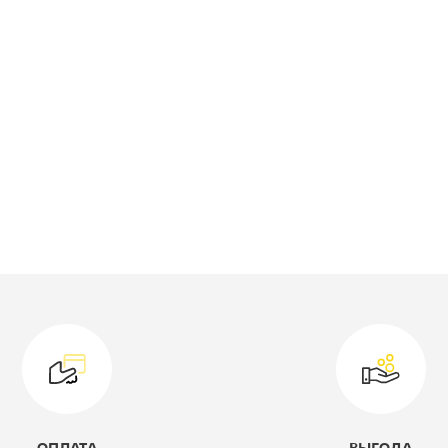
ысота, мм:
1164
оллекция:
Борн
ветовое решение:
дуб шамони
одель:
B-801-512-DSH