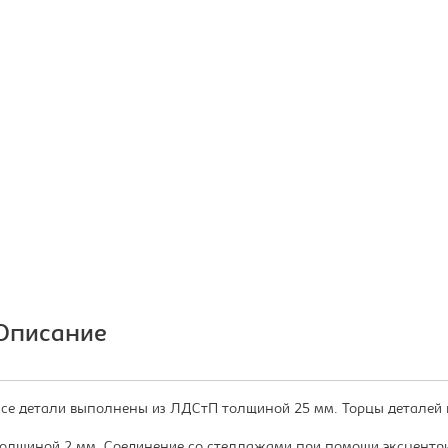
Описание
се детали выполнены из ЛДСтП толщиной 25 мм. Торцы деталей
олщиной 2 мм. Соединение со стеллажами при помощи эксцентр