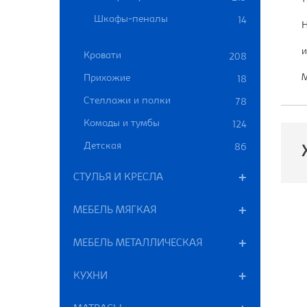
Шкафы-пеналы
14
Н
и
Кровати
208
М
Прихожие
18
Стеллажи и полки
78
Комоды и тумбы
124
Детская
86
СТУЛЬЯ И КРЕСЛА
П
МЕБЕЛЬ МЯГКАЯ
В
МЕБЕЛЬ МЕТАЛЛИЧЕСКАЯ
Ш
КУХНИ
Г