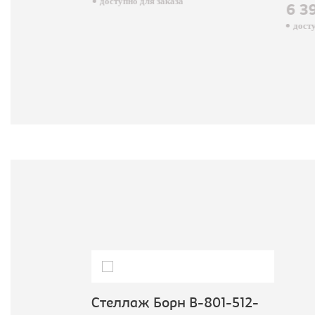
доступно для заказа
6 3
досту
Стеллаж Борн B-801-512-