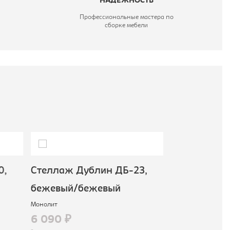
НАДЕЖНОСТЬ
Профессиональные мастера по
сборке мебели
0,
Стеллаж Дублин ДБ-23,
Стеллаж с 
бежевый/бежевый
ДБ-46, беж
Монолит
Монолит
6 090 ₽
8 090 ₽