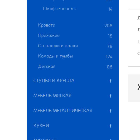
Шкафы-пеналы
14
Д
Кровати
208
Л
Прихожие
18
Ц
Стеллажи и полки
78
С
Комоды и тумбы
124
Детская
86
СТУЛЬЯ И КРЕСЛА
МЕБЕЛЬ МЯГКАЯ
МЕБЕЛЬ МЕТАЛЛИЧЕСКАЯ
П
КУХНИ
В
Ш