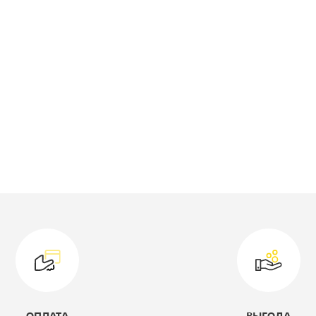
лубина, мм:
400
ысота, мм:
1980
оллекция:
Дублин
ип шкафа:
Шкаф для
документов
ветовое решение:
акация лорка
одель:
ДБ-24