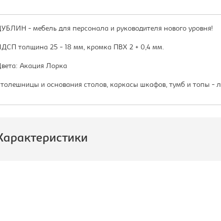
УБЛИН - мебель для персонала и руководителя нового уровня!
ДСП толщина 25 - 18 мм, кромка ПВХ 2 + 0,4 мм.
вета: Акация Лорка
толешницы и основания столов, каркасы шкафов, тумб и топы -
Характеристики
роизводитель:
Монолит
ид стеллажа/полка/дверь:
Стеллаж
ирина, мм:
800