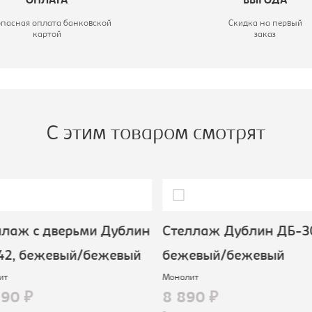
ОПЛАТА
ВЫГОДА
опасная оплата банковской
Скидка на первый
картой
заказ
С этим товаром смотрят
ллаж с дверьми Дублин
Стеллаж Дублин ДБ-3
42, бежевый/бежевый
бежевый/бежевый
ит
Монолит
190 ₽
8 890 ₽