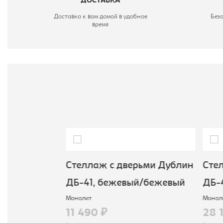
ДОСТАВКА
Доставка к вам домой в удобное
Без
время
н ДБ-23,
Стеллаж с дверьми Дублин
Сте
ДБ-41, бежевый/бежевый
ДБ-
Монолит
Монол
11 490 ₽
28 