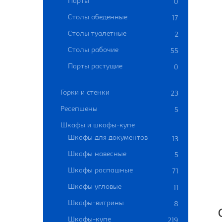
Парты
0
Столы обеденные
17
Столы туалетные
2
Столы рабочие
55
Парты растущие
0
Горки и стенки
23
Ресепшены
5
Шкафы и шкафы-купе
Шкафы для документов
13
Шкафы навесные
5
Шкафы распашные
71
Шкафы угловые
11
Шкафы-витрины
8
Шкафы-купе
219