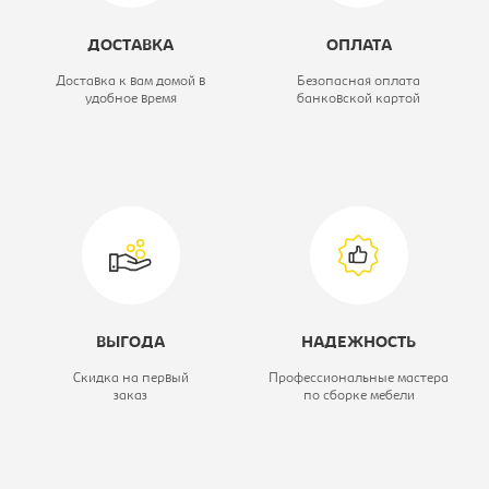
Модель:
СК-7
ДОСТАВКА
ОПЛАТА
Размер стола, Ш*Г*В, мм::
760х550х750
Доставка к вам домой в
Безопасная оплата
удобное время
банковской картой
Вид стола:
Cтол прямой
ВЫГОДА
НАДЕЖНОСТЬ
Скидка на первый
Профессиональные мастера
заказ
по сборке мебели