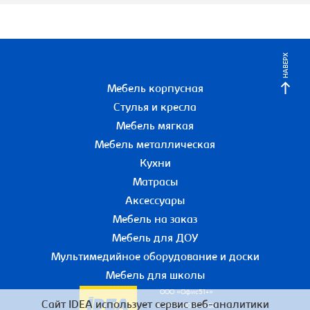
НАВЕРХ
Мебель корпусная
Стулья и кресла
Мебель мягкая
Мебель металлическая
Кухни
Матрасы
Аксессуары
Мебель на заказ
Мебель для ДОУ
Мультимедийное оборудование и доски
Мебель для школы
ООО «Офис51+»
Сайт IDEA использует сервис веб-аналитики
ИНН 5190055780