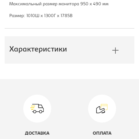
Максимальный размер монитора 950 х 490 мм
Размер: 1010Ш x 1300Г x 1785В
Характеристики
Производитель:
Мэрдес
Размер стола, Ш*Г*В, мм::
1010х1300х1785
Модель:
СР-130
Цветовое решение:
карамель/
шамони
ДОСТАВКА
ОПЛАТА