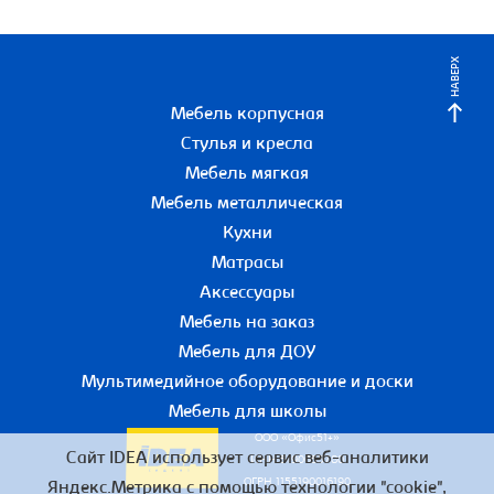
НАВЕРХ
Мебель корпусная
Стулья и кресла
Мебель мягкая
Мебель металлическая
Кухни
Матрасы
Аксессуары
Мебель на заказ
Мебель для ДОУ
Мультимедийное оборудование и доски
Мебель для школы
ООО «Офис51+»
Сайт IDEA использует сервис веб-аналитики
ИНН 5190055780
ОГРН 1155190016190
Яндекс.Метрика с помощью технологии "cookie",