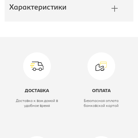
Характеристики
Производитель:
Монолит
Модель:
ДБ-07
Размер стола, Ш*Г*В, мм::
1400x900x750
Вид стола:
Стол
криволинейный
ДОСТАВКА
ОПЛАТА
правый
Доставка к вам домой в
Безопасная оплата
удобное время
банковской картой
Коллекция:
Дублин
Цветовое решение:
акация лорка