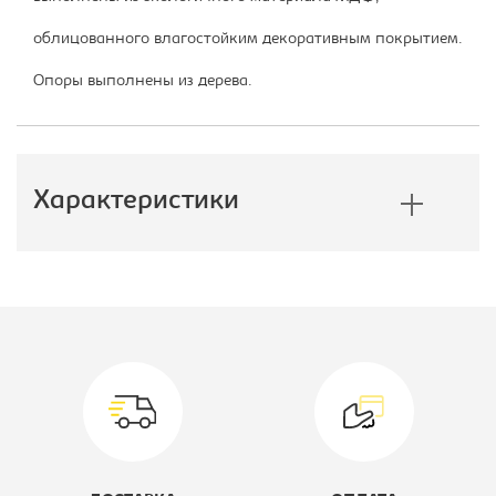
облицованного влагостойким декоративным покрытием.
Опоры выполнены из дерева.
Характеристики
Производитель:
Мебелик
Размер стола, Ш*Г*В, мм::
1200х760х460
Вид стола:
Стол
журнальный
Коллекция:
Стилгрей