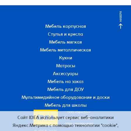
НАВЕРХ
Мебель корпусная
Стулья и кресла
Мебель мягкая
Мебель металлическая
Кухни
Матрасы
Аксессуары
Мебель на заказ
Мебель для ДОУ
Мультимедийное оборудование и доски
Мебель для школы
ООО «Офис51+»
Сайт IDEA использует сервис веб-аналитики
ИНН 5190055780
ОГРН 1155190016190
Яндекс.Метрика с помощью технологии "cookie",