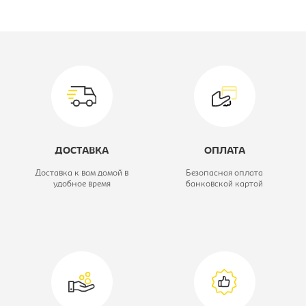
Производитель:
Промет
Серия :
AIKO Беркут
Ширина, мм:
300
Высота, мм:
1480
Модель:
150/2
ДОСТАВКА
ОПЛАТА
Вид шкафа:
Шкаф
Доставка к вам домой в
Безопасная оплата
удобное время
банковской картой
оружейный
Глубина, мм:
300