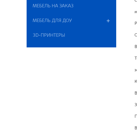
С
МЕБЕЛЬ НА ЗАКАЗ
м
МЕБЕЛЬ ДЛЯ ДОУ
Р
3D-ПРИНТЕРЫ
О
В
Т
з
К
В
З
П
В