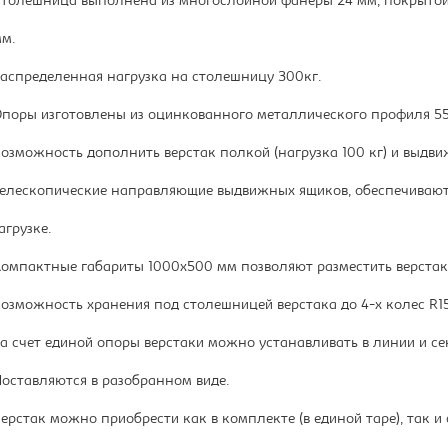
толешница выполнена из многослойной фанеры 24 мм, покрытой
м.
аспределенная нагрузка на столешницу 300кг.
поры изготовлены из оцинкованного металлического профиля 5
озможность дополнить верстак полкой (нагрузка 100 кг) и выдви
елескопические направляющие выдвижных ящиков, обеспечивают
агрузке.
омпактные габариты 1000х500 мм позволяют разместить верстак
озможность хранения под столешницей верстака до 4-х колес R15
а счет единой опоры верстаки можно устанавливать в линии и се
оставляются в разобранном виде.
ерстак можно приобрести как в комплекте (в единой таре), так и