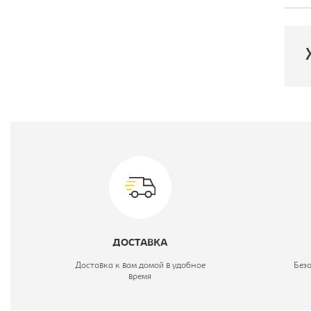
П
С
Ш
Г
В
ДОСТАВКА
М
Доставка к вам домой в удобное
Без
время