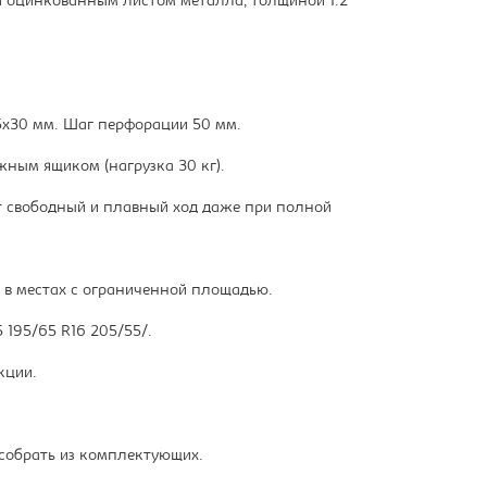
 оцинкованным листом металла, толщиной 1.2
5х30 мм. Шаг перфорации 50 мм.
жным ящиком (нагрузка 30 кг).
 свободный и плавный ход даже при полной
 в местах с ограниченной площадью.
 195/65 R16 205/55/.
кции.
 собрать из комплектующих.