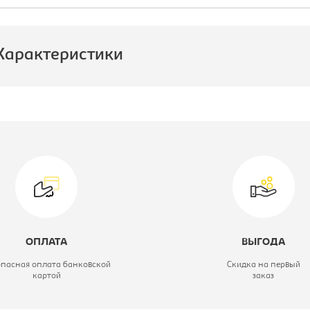
Характеристики
роизводитель:
Промет
ерия верстаков:
MASTER
ирина, мм:
1000
лубина, мм:
500
ысота, мм:
875
ОПЛАТА
ВЫГОДА
одель верстака:
№101
опасная оплата банковской
Скидка на первый
картой
заказ