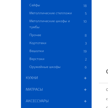
Сейфы
18
Металлические стеллажи
5
Металлические шкафы и
10
тумбы
Прочее
8
Картотеки
3
Вешалки
19
Верстаки
2
Оружейные шкафы
6
КУХНИ
МАТРАСЫ
О
с
АКСЕССУАРЫ