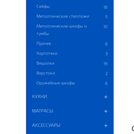
Сейфы
18
Металлические стеллажи
5
Металлические шкафы и
10
тумбы
Прочее
8
Картотеки
3
Вешалки
19
Верстаки
2
Оружейные шкафы
6
КУХНИ
МАТРАСЫ
АКСЕССУАРЫ