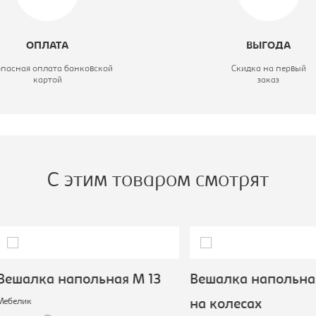
ирина, мм:
430
ид вешалки:
Вешалка
ОПЛАТА
ВЫГОДА
костюмная
опасная оплата банковской
Скидка на первый
картой
заказ
ысота, мм:
900
одель:
Галант 356
С этим товаром смотрят
лка напольная М 13
Вешалка напольная М 
ик
на колесах