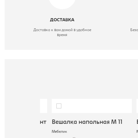
Ш
В
ДОСТАВКА
Доставка к вам домой в удобное
Без
время
В
М
мная Галант
Вешалка напольная М 11
Веша
Мебелик
Мебел