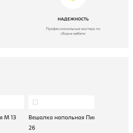
НАДЕЖНОСТЬ
Профессиональные мастера по
сборке мебели
13
Вешалка напольная Пика
Вешалка на
Мебелик
26