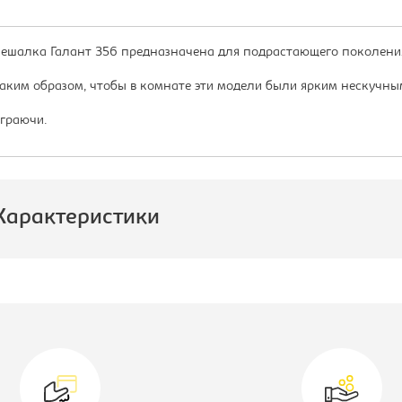
ешалка Галант 356 предназначена для подрастающего поколени
аким образом, чтобы в комнате эти модели были ярким нескучны
граючи.
Характеристики
роизводитель:
Мебелик
вет вешалки:
розовый
лубина, мм:
240