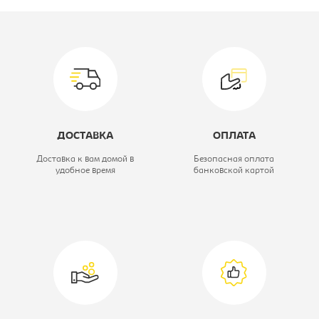
Материал обивки:
микровелюр
Цвет материала:
Neo 08
Модель мягкой мебели:
Монреаль
Спальное место:
1420×650
ДОСТАВКА
ОПЛАТА
Вид кресла:
Кресло-кровать
Доставка к вам домой в
Безопасная оплата
удобное время
банковской картой
Вариант исполнения:
Диван для
отдыха
трехместный
Механизм:
европума