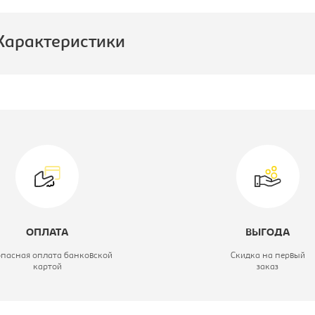
Характеристики
роизводитель:
Лион
пальное место:
900x1970
ид тахты:
одель мягкой мебели:
Слип с
утяжками
ОПЛАТА
ВЫГОДА
еханизм:
подъемный
опасная оплата банковской
Скидка на первый
картой
заказ
вет материала:
velutto18
атериал обивки:
микровелюр