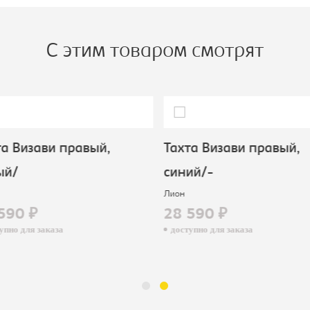
С этим товаром смотрят
а Визави правый,
Тахта Визави правый,
ый/
синий/-
Лион
590 ₽
28 590 ₽
пно для заказа
доступно для заказа