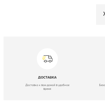
П
С
В
М
ДОСТАВКА
М
Доставка к вам домой в удобное
Без
время
Ц
М