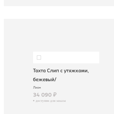
Тахта Слип с утяжками,
бежевый/
Лион
34 090 ₽
доступно для заказа