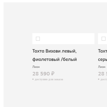
вый ,
Тахта Визави левый,
Тахт
фиолетовый /белый
сер
Лион
Лион
28 590 ₽
28 
доступно для заказа
досту