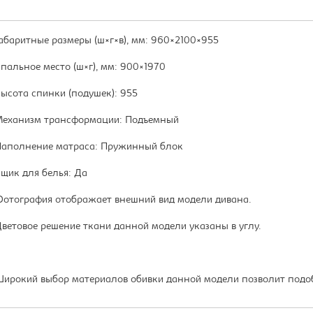
абаритные размеры (ш×г×в), мм: 960×2100×955
пальное место (ш×г), мм: 900×1970
ысота спинки (подушек): 955
еханизм трансформации: Подъемный
аполнение матраса: Пружинный блок
щик для белья: Да
отография отображает внешний вид модели дивана.
ветовое решение ткани данной модели указаны в углу.
ирокий выбор материалов обивки данной модели позволит подобр