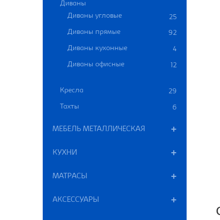
Диваны
Диваны угловые
25
Диваны прямые
92
Диваны кухонные
4
Диваны офисные
12
Кресла
29
Тахты
6
МЕБЕЛЬ МЕТАЛЛИЧЕСКАЯ
КУХНИ
МАТРАСЫ
АКСЕССУАРЫ