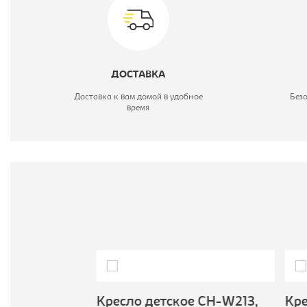
Ц
М
ДОСТАВКА
Т
Доставка к вам домой в удобное
Без
время
 CH-W213,
Кресло детское CH-W213,
Крес