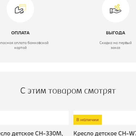
вет материала:
оранжевое,
каркас-белый
атериал обивки:
ткань
ОПЛАТА
ВЫГОДА
ип:
Кресло детское
опасная оплата банковской
Скидка на первый
картой
заказ
С этим товаром смотрят
В наличии
ло детское CH-330M,
Кресло детское CH-W7