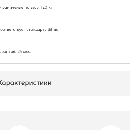
граничение по весу: 120 кг
оответствует стандарту Bifma
арантия: 24 мес.
Характеристики
роизводитель:
Бюрократ
одель кресла:
CH-W213