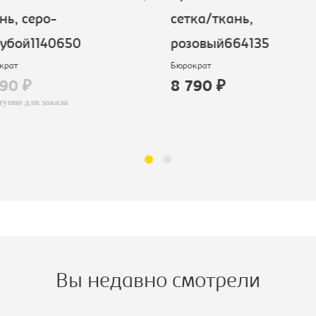
ь, серо-
сетка/ткань,
бой1140650
розовый664135
рат
Бюрократ
90 ₽
8 790 ₽
пно для заказа
Вы недавно смотрели