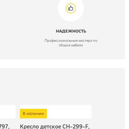
НАДЕЖНОСТЬ
Профессиональные мастера по
сборке мебели
В наличии
В наличии
97,
Кресло детское CH-299-F,
Кресло детс