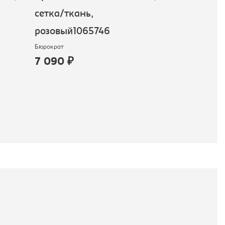
сетка/ткань,
ткань, аква
розовый1065746
голубом фо
Бюрократ
Бюрократ
7 090 ₽
9 590 ₽