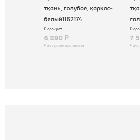
е, каркас-
ткань, голубое, каркас-
ткан
белый1162174
голу
Бюрократ
Бюрок
6 890 ₽
7 5
доступно для заказа
досту