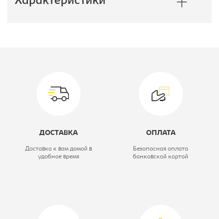
Характеристики
Производитель:
Бюрократ
Материал обивки:
ткань
Цвет материала:
зеленое
карандаши,
каркас-черный
ДОСТАВКА
ОПЛАТА
Модель кресла:
KD-4-F
Доставка к вам домой в
Безопасная оплата
удобное время
банковской картой
Тип:
Кресло детское