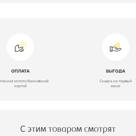
роизводитель:
Бюрократ
ип:
Кресло детское
атериал обивки:
ткань
вет материала:
голубой, каркас-
черный
ОПЛАТА
ВЫГОДА
одель кресла:
KD-4
опасная оплата банковской
Скидка на первый
картой
заказ
С этим товаром смотрят