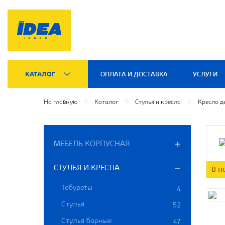
КАТАЛОГ
ОПЛАТА И ДОСТАВКА
УСЛУГИ
На главную
Каталог
Стулья и кресла
Кресло д
МЕБЕЛЬ КОРПУСНАЯ
СТУЛЬЯ И КРЕСЛА
В н
Табуреты
4
Стулья
52
Стулья барные
47