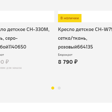
В наличии
ло детское CH-330M,
Кресло детское CH-W7
ь, серо-
сетка/ткань,
бой1140650
розовый664135
рат
Бюрократ
90 ₽
8 790 ₽
пно для заказа