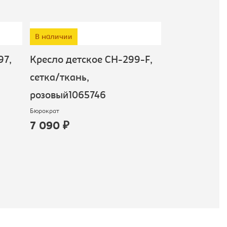
В наличии
В наличии
97,
Кресло детское CH-299-F,
Кресло детс
сетка/ткань,
ткань, аква
розовый1065746
голубом фо
Бюрократ
Бюрократ
7 090 ₽
9 590 ₽