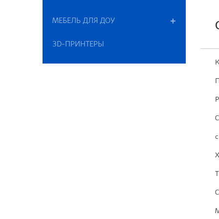
МЕБЕЛЬ ДЛЯ ДОУ
3D-ПРИНТЕРЫ
К
П
Р
С
с
Х
Т
С
М