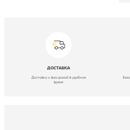
П
Т
М
Ц
ДОСТАВКА
М
Доставка к вам домой в удобное
Без
время