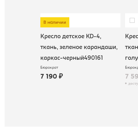
В наличии
 KD-4,
Кресло детское KD-4,
Крес
0162
ткань, зеленое карандаши,
ткан
каркас-черный490161
голу
Бюрократ
Бюрок
7 190 ₽
7 5
досту