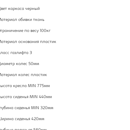
вет каркаса черный
атериал обивки ткань
граничение по весу 100кг
атериал основания пластик
ласс газлифта 3
иаметр колес 50мм
атериал колес пластик
ысота кресла MIN 775мм
ысота сиденья MIN 440мм
лубина сиденья MIN 320мм
ирина сиденья 420мм