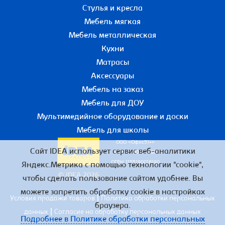
Стулья и кресла
Мебель мягкая
Мебель металлическая
Кухни
Матрасы
Аксессуары
Мебель на заказ
Мебель для ДОУ
Мультимедийное оборудование и доски
Мебель для школы
ООО «Офис51+»
Сайт IDEA использует сервис веб-аналитики
ИНН 5190055780
ОГРН 1155190016190
Яндекс.Метрика с помощью технологии "cookie",
© IDEA 2026
чтобы сделать пользование сайтом удобнее. Вы
можете запретить обработку cookie в настройках
|
Условия продажи товаров
Политика обработки персональных
браузера.
|
данных
Согласие на обработку персональных данных
Подробнее в Политике обработки персональных