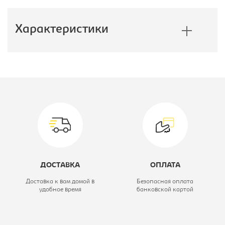
Характеристики
Производитель:
Бюрократ
Тип:
Кресло детское
Материал обивки:
ткань
Цвет материала:
оранжевое,
каркас-белый
ДОСТАВКА
ОПЛАТА
Модель кресла:
KD-W10
Доставка к вам домой в
Безопасная оплата
удобное время
банковской картой