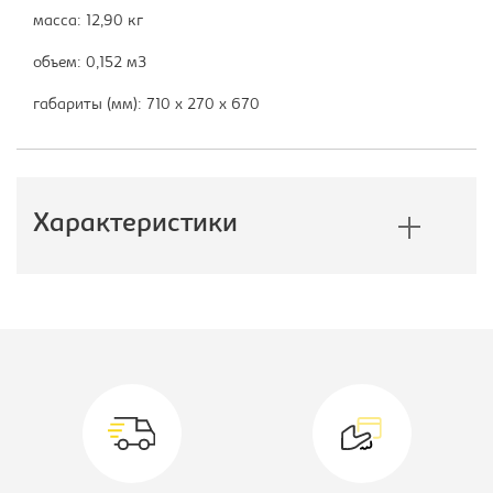
масса: 12,90 кг
объем: 0,152 м3
габариты (мм): 710 х 270 х 670
Характеристики
Производитель:
Бюрократ
Тип:
Кресло игровое
Модель кресла:
VIKING-11
Материал обивки:
кож.зам