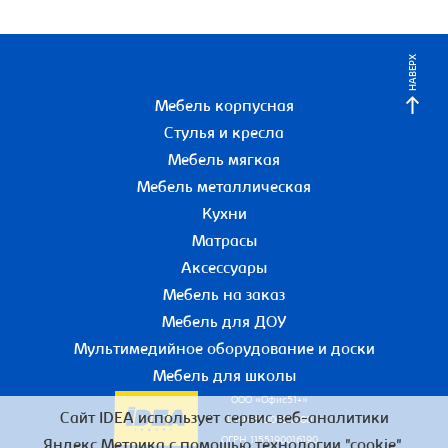
НАВЕРХ
Мебель корпусная
Стулья и кресла
Мебель мягкая
Мебель металлическая
Кухни
Матрасы
Аксессуары
Мебель на заказ
Мебель для ДОУ
Мультимедийное оборудование и доски
Мебель для школы
ООО «Офис51+»
Сайт IDEA использует сервис веб-аналитики
ИНН 5190055780
ОГРН 1155190016190
Яндекс.Метрика с помощью технологии "cookie",