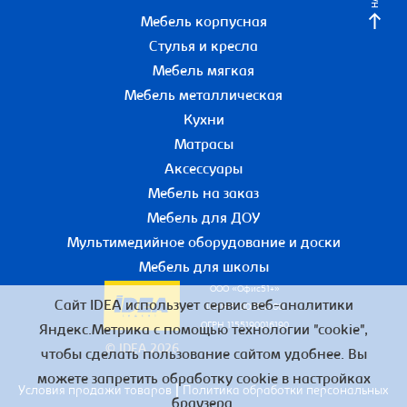
Мебель корпусная
Стулья и кресла
Мебель мягкая
Мебель металлическая
Кухни
Матрасы
Аксессуары
Мебель на заказ
Мебель для ДОУ
Мультимедийное оборудование и доски
Мебель для школы
ООО «Офис51+»
Сайт IDEA использует сервис веб-аналитики
ИНН 5190055780
ОГРН 1155190016190
Яндекс.Метрика с помощью технологии "cookie",
© IDEA 2026
чтобы сделать пользование сайтом удобнее. Вы
можете запретить обработку cookie в настройках
|
Условия продажи товаров
Политика обработки персональных
браузера.