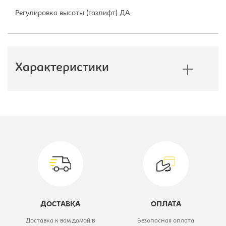
Регулировка высоты (газлифт) ДА
Характеристики
Производитель:
Бюрократ
Модель кресла:
VIKING 6
Тип:
Кресло игровое
Материал обивки:
ткань
Цвет материала:
черное,
ДОСТАВКА
ОПЛАТА
крестовина-
Доставка к вам домой в
Безопасная оплата