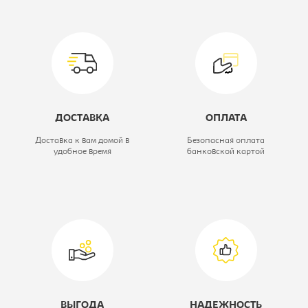
Модель кресла:
VIKING KNIGHT
LT10 FABRIC
Цвет материала:
коричневое,
крестовина-
ДОСТАВКА
ОПЛАТА
металл
Доставка к вам домой в
Безопасная оплата
удобное время
банковской картой
Материал обивки:
ткань
Тип:
Кресло игровое
ВЫГОДА
НАДЕЖНОСТЬ