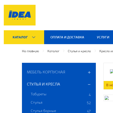
КАТАЛОГ
ОПЛАТА И ДОСТАВКА
УСЛУГИ
На главную
Каталог
Стулья и кресла
Кресло и
МЕБЕЛЬ КОРПУСНАЯ
СТУЛЬЯ И КРЕСЛА
В н
Табуреты
4
Стулья
52
Стулья барные
47