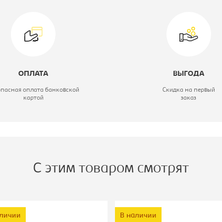
одель кресла:
VIKING KNIGHT
LT27 FABRIC
вет материала:
темно-синий,
каркас-хром
ОПЛАТА
ВЫГОДА
ип:
Кресло игровое
опасная оплата банковской
Скидка на первый
картой
заказ
атериал обивки:
ткань
С этим товаром смотрят
аличии
В наличии