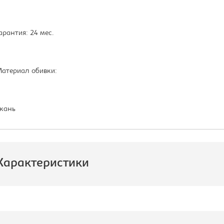
арантия: 24 мес.
атериал обивки:
кань
Характеристики
роизводитель:
Бюрократ