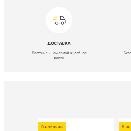
М
Ц
ДОСТАВКА
Т
Доставка к вам домой в удобное
Без
время
М
В наличии
В н