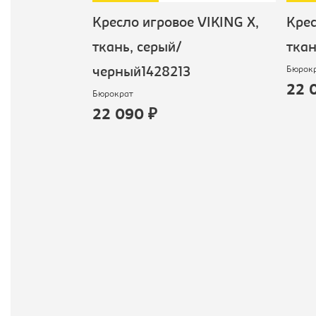
 VIKING
Кресло игровое VIKING X,
Крес
 темно-
ткань, серый/
ткан
Бюрок
2996
черный1428213
22 
Бюрократ
22 090 ₽