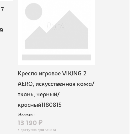
 7
Кресло игро
KNIGHT BR, 
69
бежевый138
Бюрократ
15 290 ₽
доступно для зак
Кресло игровое VIKING 2
AERO, искусственная кожа/
ткань, черный/
красный1180815
Бюрократ
13 190 ₽
доступно для заказа