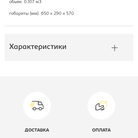
объем: 0,107 м3
габариты (мм): 650 х 290 х 570
Характеристики
Производитель:
Бюрократ
Модель кресла:
CH-599AXSN
Цвет материала:
черно/серое,
каркас-черный
Материал обивки:
Ткань TW/
ДОСТАВКА
ОПЛАТА
сетчатый акрил