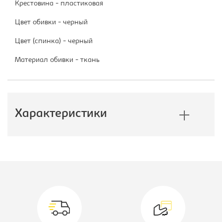
Крестовина - пластиковая
Цвет обивки - черный
Цвет (спинка) - черный
Материал обивки - ткань
Характеристики
Производитель:
Бюрократ
Тип:
Кресло
компьютерное
Модель кресла:
CH-808AXSN