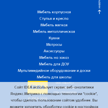
НАВЕРХ
Мебель корпусная
Стулья и кресла
Мебель мягкая
Мебель металлическая
Кухни
Матрасы
Аксессуары
Мебель на заказ
Мебель для ДОУ
Мультимедийное оборудование и доски
Мебель для школы
ООО «Офис51+»
Сайт IDEA использует сервис веб-аналитики
ИНН 5190055780
ОГРН 1155190016190
Яндекс.Метрика с помощью технологии "cookie",
© IDEA 2026
чтобы сделать пользование сайтом удобнее. Вы
можете запретить обработку cookie в настройках