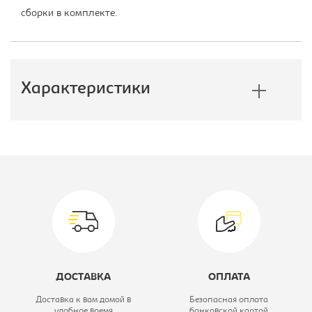
сборки в комплекте.
Характеристики
Производитель:
Цвет материала:
белый, каркас-
хром
Модель:
КРЮГЕР АРМ
WX-2318C
ДОСТАВКА
ОПЛАТА
Вид стула:
Стул барный
Доставка к вам домой в
Безопасная оплата
удобное время
банковской картой