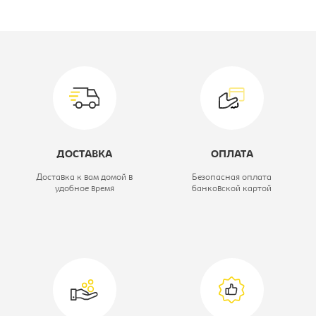
Производитель:
СРП
Модель:
Асти
Материал обивки:
кож.зам
Вид табурета:
Табурет
кухонный
ДОСТАВКА
ОПЛАТА
Цвет материала:
бежевый(276),
Доставка к вам домой в
Безопасная оплата
удобное время
банковской картой
каркас-
бриллиант