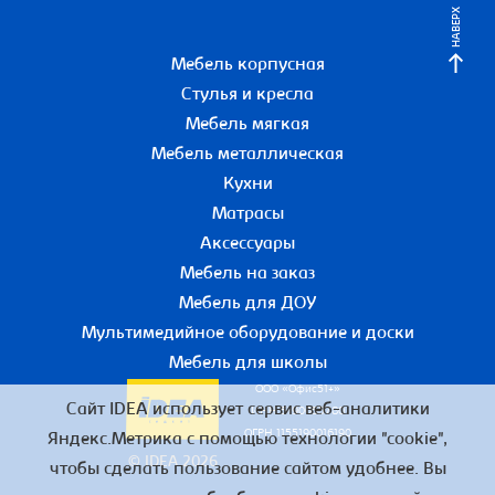
НАВЕРХ
Мебель корпусная
Стулья и кресла
Мебель мягкая
Мебель металлическая
Кухни
Матрасы
Аксессуары
Мебель на заказ
Мебель для ДОУ
Мультимедийное оборудование и доски
Мебель для школы
ООО «Офис51+»
Сайт IDEA использует сервис веб-аналитики
ИНН 5190055780
ОГРН 1155190016190
Яндекс.Метрика с помощью технологии "cookie",
© IDEA 2026
чтобы сделать пользование сайтом удобнее. Вы