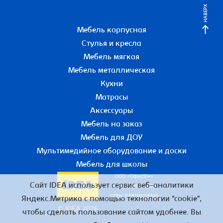
НАВЕРХ
Мебель корпусная
Стулья и кресла
Мебель мягкая
Мебель металлическая
Кухни
Матрасы
Аксессуары
Мебель на заказ
Мебель для ДОУ
Мультимедийное оборудование и доски
Мебель для школы
ООО «Офис51+»
Сайт IDEA использует сервис веб-аналитики
ИНН 5190055780
ОГРН 1155190016190
Яндекс.Метрика с помощью технологии "cookie",
© IDEA 2026
чтобы сделать пользование сайтом удобнее. Вы