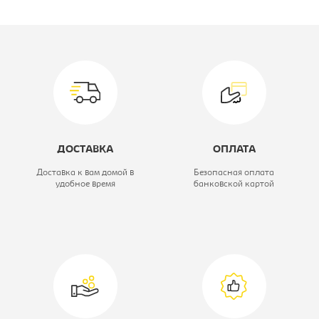
Производитель:
Неолюкс
Модель:
МАГНАТ 3D
Спальное место, мм:
1600х2000
Вид матраса:
Матрас с
пружинным
ДОСТАВКА
ОПЛАТА
блоком
Доставка к вам домой в
Безопасная оплата
удобное время
банковской картой