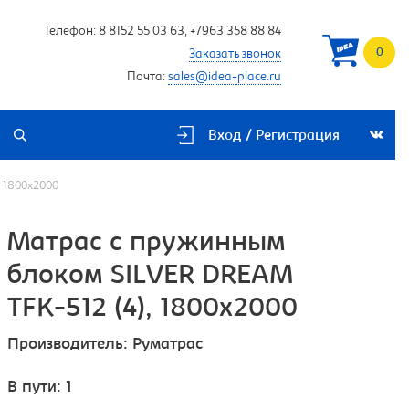
Телефон:
8 8152 55 03 63
,
+7963 358 88 84
0
Заказать звонок
Почта:
sales@idea-place.ru
Вход / Регистрация
, 1800х2000
Матрас с пружинным
блоком SILVER DREAM
TFK-512 (4), 1800х2000
Производитель:
Руматрас
В пути: 1