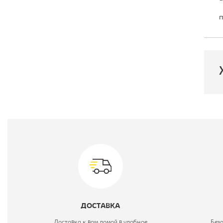
п
П
В
М
ДОСТАВКА
Доставка к вам домой в удобное
Без