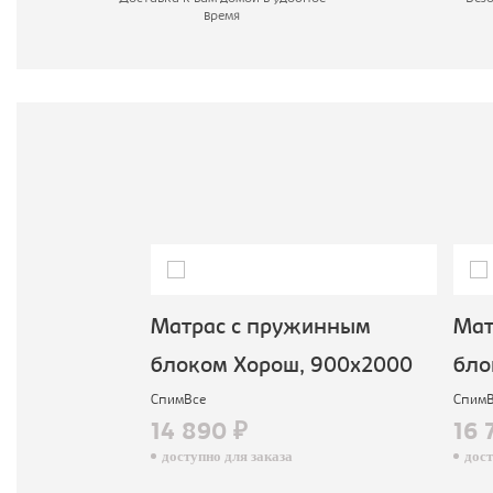
время
С
жинным
Матрас с пружинным
Мат
, 800х2000
блоком Хорош, 900х2000
бло
СпимВсе
СпимВ
14 890 ₽
16 
доступно для заказа
досту