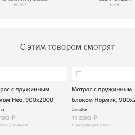
картой
заказ
пальное место, мм:
1800х2000
С этим товаром смотрят
рас с пружинным
Матрас с пружинным
ком Нео, 900х2000
блоком Нормик, 900х
се
СпимВсе
790 ₽
11 890 ₽
пно для заказа
доступно для заказа