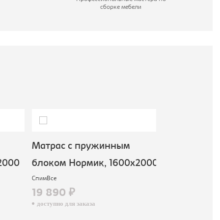
сборке мебели
Матрас с пружинным
Матрас с п
2000
блоком Нормик, 1600х2000
блоком Хор
СпимВсе
СпимВсе
19 890 ₽
19 090 ₽
доступно для заказа
доступно для зак