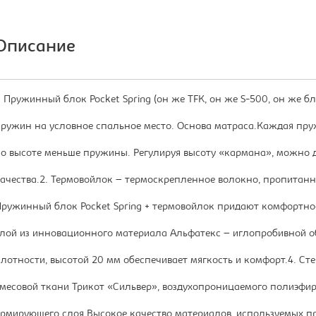
Описание
. Пружинный блок Pocket Spring (он же TFK, он же S-500, он же 
ружин на условное спальное место. Основа матраса.Каждая пр
о высоте меньше пружины. Регулируя высоту «кармана», можно д
ачества.2. Термовойлок – термоскрепленное волокно, пропитан
ружинный блок Pocket Spring + термовойлок придают комфортно
лой из инновационного материала Альфатекс – иглопробивной 
лотности, высотой 20 мм обеспечивает мягкость и комфорт.4. Сте
месовой ткани Трикот «Сильвер», воздухопроницаемого полиэфир
рмирующего слоя.Высокое качество материалов, используемых пр