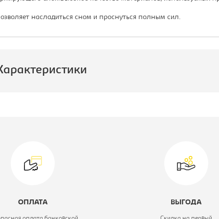
озволяет насладиться сном и проснуться полным сил.
Характеристики
роизводитель:
Руматрас
ид матраса:
Матрас с
пружинным
блоком
одель:
SILVER DREAM
ОПЛАТА
ВЫГОДА
TFK-512 (4)
опасная оплата банковской
Скидка на первый