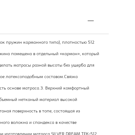
блок пружин карманного типа), плотностью 512
ужина помещена в отдельный «карман», который
елать матрасы разной высоты без ущерба для
ное латексоподобным составом.Связка
сть основе матраса.3. Верхний комфортный
объемный нетканый материал высокой
ганая поверхность в топе, состоящая из
ного волокна и спандекса в качестве
и изготовлении матраса SILVER DREAM TFK-512,