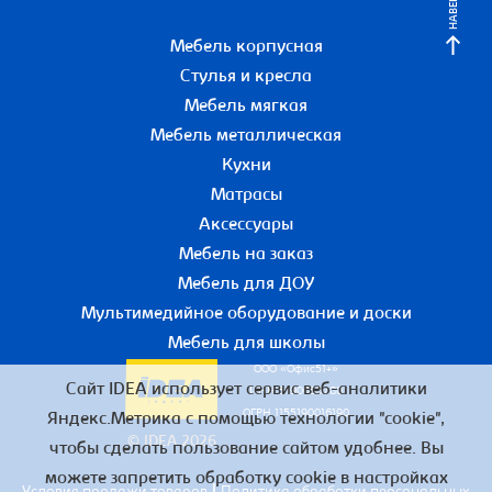
НАВЕРХ
Мебель корпусная
Стулья и кресла
Мебель мягкая
Мебель металлическая
Кухни
Матрасы
Аксессуары
Мебель на заказ
Мебель для ДОУ
Мультимедийное оборудование и доски
Мебель для школы
ООО «Офис51+»
Сайт IDEA использует сервис веб-аналитики
ИНН 5190055780
ОГРН 1155190016190
Яндекс.Метрика с помощью технологии "cookie",
© IDEA 2026
чтобы сделать пользование сайтом удобнее. Вы
можете запретить обработку cookie в настройках