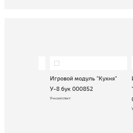
В
М
 "Кухня"
Игровой модуль "Кухня"
Игр
к 000851
У-8 бук 000852
"Суп
Учкомплект
000
Учкомп