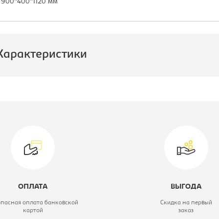
 900*400*1120 мм
Характеристики
роизводитель:
Учкомплект
ирина, мм:
900
ид игровой мебели:
Игровой модуль
"Трюмо
Ромашка"
ОПЛАТА
ВЫГОДА
ветовое решение:
бук
опасная оплата банковской
Скидка на первый
картой
заказ
лубина, мм:
400