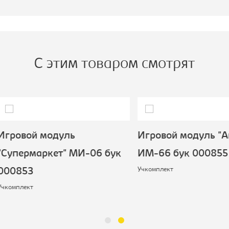
ысота, мм:
1120
одель:
ИМ-51
С этим товаром смотрят
овой модуль
Игровой модуль "Автоб
ермаркет" МИ-06 бук
ИМ-66 бук 000855
Учкомплект
853
лект