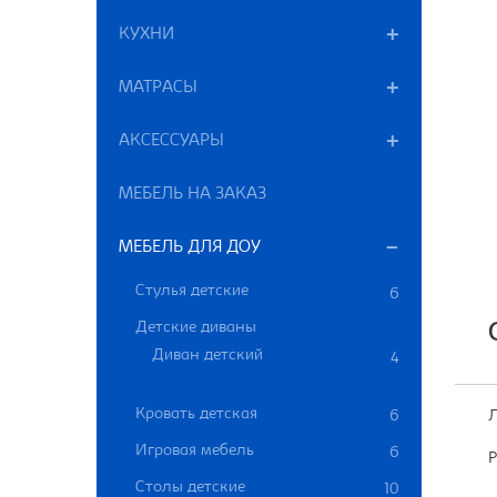
КУХНИ
МАТРАСЫ
АКСЕССУАРЫ
МЕБЕЛЬ НА ЗАКАЗ
МЕБЕЛЬ ДЛЯ ДОУ
Стулья детские
6
Детские диваны
Диван детский
4
Кровать детская
6
Л
Игровая мебель
6
Р
Столы детские
10