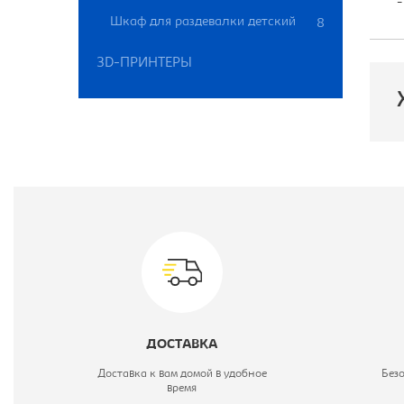
-
Шкаф для раздевалки детский
8
3D-ПРИНТЕРЫ
П
Ш
В
ДОСТАВКА
Ц
Доставка к вам домой в удобное
Без
время
Г