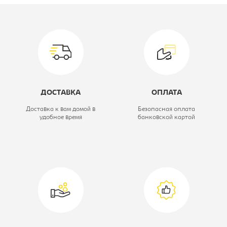
Вид:
Мини-стенка
Цветовое решение:
дуб крафт
золотой/белый
Ширина, мм:
2710
ДОСТАВКА
ОПЛАТА
Глубина, мм:
450
Доставка к вам домой в
Безопасная оплата
удобное время
банковской картой
Высота, мм:
2090
Модель:
2
Коллекция:
Невио