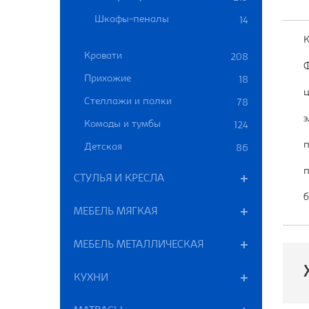
Шкафы-пеналы
14
К
Кровати
208
Ф
Прихожие
18
ц
Стеллажи и полки
78
э
Комоды и тумбы
124
п
Детская
86
п
СТУЛЬЯ И КРЕСЛА
б
МЕБЕЛЬ МЯГКАЯ
МЕБЕЛЬ МЕТАЛЛИЧЕСКАЯ
КУХНИ