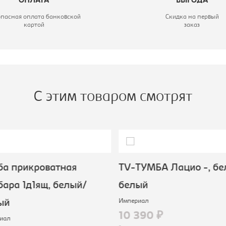
ОПЛАТА
ВЫГОДА
опасная оплата банковской
Скидка на первый
картой
заказ
С этим товаром смотрят
а прикроватная
TV-ТУМБА Лацио -, бе
ара 1д1ящ, белый/
белый
Империал
ый
10 390 ₽
иал