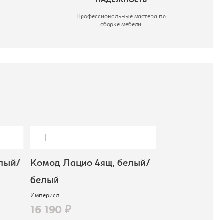
НАДЕЖНОСТЬ
Профессиональные мастера по
сборке мебели
лый/
Комод Лацио 4ящ, белый/
Комод Лаци
белый
белый/белы
Империал
Империал
16 190 ₽
19 890 ₽