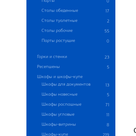
Парты
0
Столы обеденные
17
Столы туалетные
2
Столы рабочие
55
Парты растущие
0
Горки и стенки
23
Ресепшены
5
Шкафы и шкафы-купе
Шкафы для документов
13
Шкафы навесные
5
Шкафы распашные
71
Шкафы угловые
11
Шкафы-витрины
8
Шкафы-купе
219