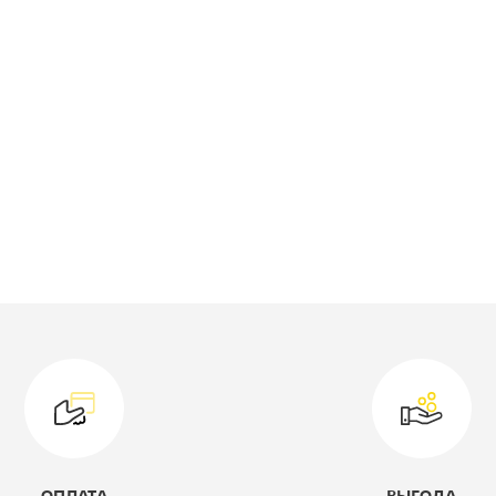
роизводитель:
Империал
ид:
Комод
ветовое решение:
Белый/белое
дерево
ирина, мм:
480
лубина, мм:
360
ысота, мм:
1000
одель:
1д1ящ
оллекция:
Лацио