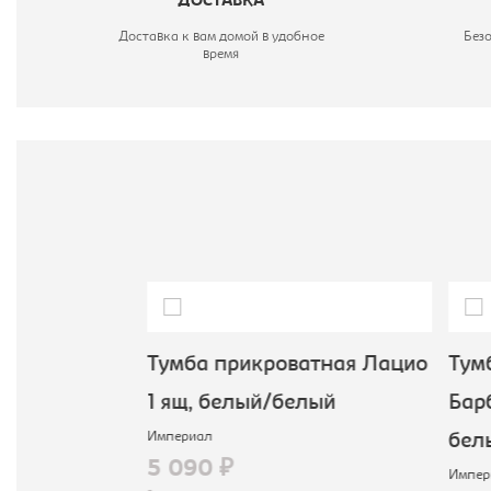
ДОСТАВКА
Доставка к вам домой в удобное
Без
время
 1д1ящ,
Тумба прикроватная Лацио
Тумб
й
1 ящ, белый/белый
Барб
Империал
бел
5 090 ₽
Импер