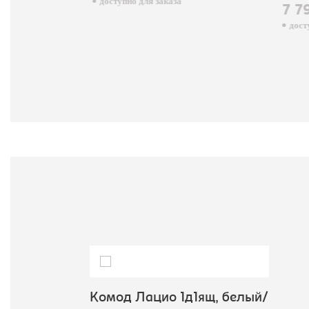
доступно для заказа
7 7
досту
Комод Лацио 1д1ящ, белый/