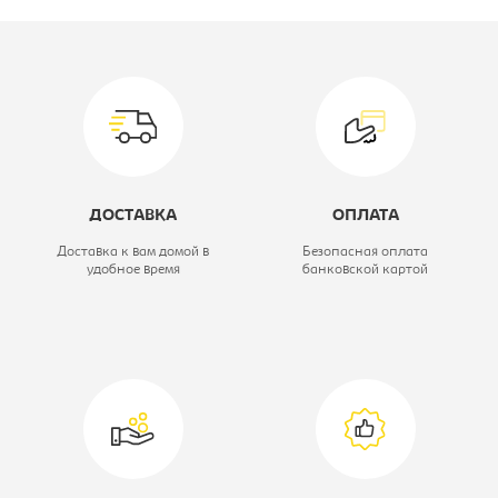
Производитель:
Империал
Вид:
Комод
Цветовое решение:
Белый/белое
дерево
Ширина, мм:
800
ДОСТАВКА
ОПЛАТА
Глубина, мм:
450
Доставка к вам домой в
Безопасная оплата
удобное время
банковской картой
Высота, мм:
830
Модель:
4ящ
Коллекция:
Лацио