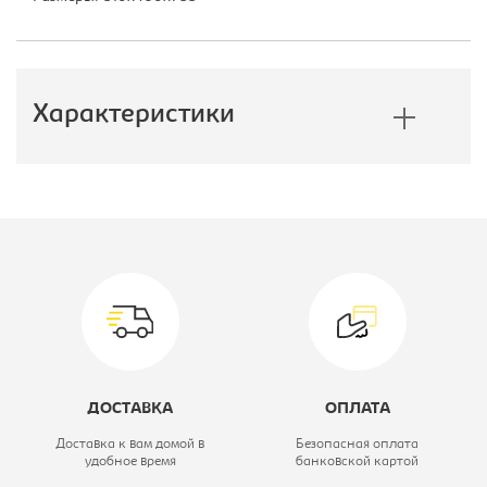
Характеристики
Производитель:
Мэрдес
Коллекция:
Bartolo
Модель:
ТБД
Высота, мм:
755
Глубина, мм:
460
ДОСТАВКА
ОПЛАТА
Ширина, мм:
510
Доставка к вам домой в
Безопасная оплата
удобное время
банковской картой
Цветовое решение:
нельсон/белый