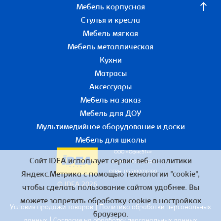
Мебель корпусная
Стулья и кресла
Мебель мягкая
Мебель металлическая
Кухни
Матрасы
Аксессуары
Мебель на заказ
Мебель для ДОУ
Мультимедийное оборудование и доски
Мебель для школы
ООО «Офис51+»
Сайт IDEA использует сервис веб-аналитики
ИНН 5190055780
ОГРН 1155190016190
Яндекс.Метрика с помощью технологии "cookie",
© IDEA 2026
чтобы сделать пользование сайтом удобнее. Вы
можете запретить обработку cookie в настройках
|
Условия продажи товаров
Политика обработки персональных
браузера.
|