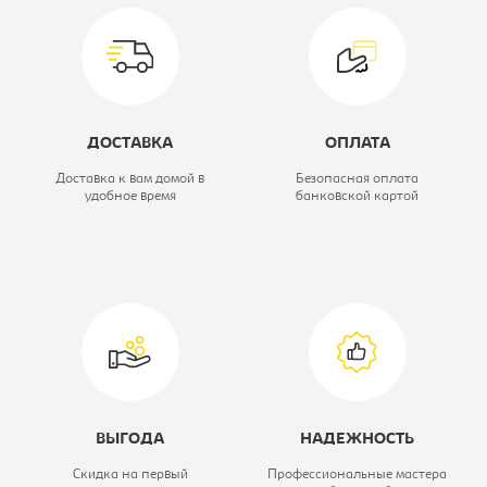
прикроватная
Цветовое решение:
КРАФТ
ЗОЛОТОЙ/
ДОСТАВКА
ОПЛАТА
БЕЛЫЙ
Доставка к вам домой в
Безопасная оплата
ЖЕМЧУГ
удобное время
банковской картой
Ширина, мм:
470
Глубина, мм:
350
Высота, мм:
220
Модель:
1 ящ
Коллекция:
Мишель
ВЫГОДА
НАДЕЖНОСТЬ
Скидка на первый
Профессиональные мастера